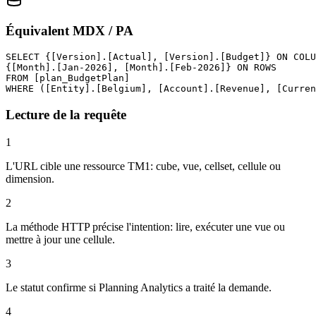
Équivalent MDX / PA
SELECT {[Version].[Actual], [Version].[Budget]} ON COLU
{[Month].[Jan-2026], [Month].[Feb-2026]} ON ROWS

FROM [plan_BudgetPlan]

WHERE ([Entity].[Belgium], [Account].[Revenue], [Curren
Lecture de la requête
1
L'URL cible une ressource TM1: cube, vue, cellset, cellule ou
dimension.
2
La méthode HTTP précise l'intention: lire, exécuter une vue ou
mettre à jour une cellule.
3
Le statut confirme si Planning Analytics a traité la demande.
4