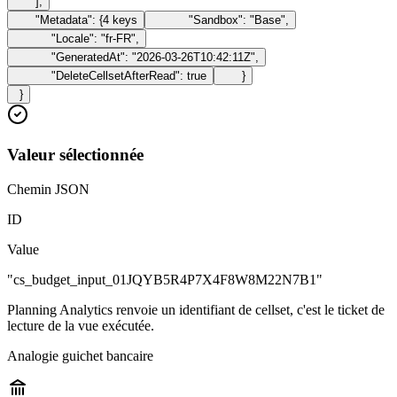
]
,
"Metadata"
:
{
4
keys
"Sandbox"
:
"Base"
,
"Locale"
:
"fr-FR"
,
"GeneratedAt"
:
"2026-03-26T10:42:11Z"
,
"DeleteCellsetAfterRead"
:
true
}
}
Valeur sélectionnée
Chemin JSON
ID
Value
"cs_budget_input_01JQYB5R4P7X4F8W8M22N7B1"
Planning Analytics renvoie un identifiant de cellset, c'est le ticket de
lecture de la vue exécutée.
Analogie guichet bancaire