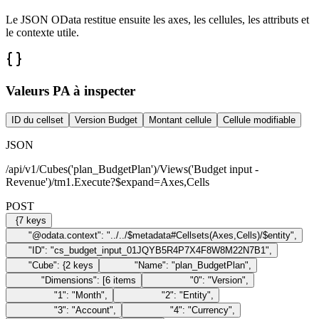
Le JSON OData restitue ensuite les axes, les cellules, les attributs et
le contexte utile.
Valeurs PA à inspecter
ID du cellset
Version Budget
Montant cellule
Cellule modifiable
JSON
/api/v1/Cubes('plan_BudgetPlan')/Views('Budget input -
Revenue')/tm1.Execute?$expand=Axes,Cells
POST
{
7
keys
"@odata.context"
:
"../../$metadata#Cellsets(Axes,Cells)/$entity"
,
"ID"
:
"cs_budget_input_01JQYB5R4P7X4F8W8M22N7B1"
,
"Cube"
:
{
2
keys
"Name"
:
"plan_BudgetPlan"
,
"Dimensions"
:
[
6
items
"0"
:
"Version"
,
"1"
:
"Month"
,
"2"
:
"Entity"
,
"3"
:
"Account"
,
"4"
:
"Currency"
,