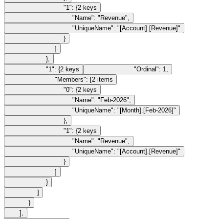
"1"
:
{
2
keys
"Name"
:
"Revenue"
,
"UniqueName"
:
"[Account].[Revenue]"
}
]
}
,
"1"
:
{
2
keys
"Ordinal"
:
1
,
"Members"
:
[
2
items
"0"
:
{
2
keys
"Name"
:
"Feb-2026"
,
"UniqueName"
:
"[Month].[Feb-2026]"
}
,
"1"
:
{
2
keys
"Name"
:
"Revenue"
,
"UniqueName"
:
"[Account].[Revenue]"
}
]
}
]
}
]
,