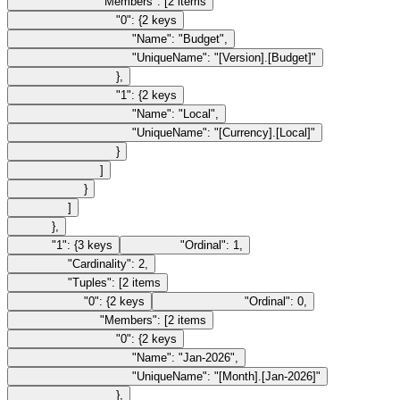
"Members"
:
[
2
items
"0"
:
{
2
keys
"Name"
:
"Budget"
,
"UniqueName"
:
"[Version].[Budget]"
}
,
"1"
:
{
2
keys
"Name"
:
"Local"
,
"UniqueName"
:
"[Currency].[Local]"
}
]
}
]
}
,
"1"
:
{
3
keys
"Ordinal"
:
1
,
"Cardinality"
:
2
,
"Tuples"
:
[
2
items
"0"
:
{
2
keys
"Ordinal"
:
0
,
"Members"
:
[
2
items
"0"
:
{
2
keys
"Name"
:
"Jan-2026"
,
"UniqueName"
:
"[Month].[Jan-2026]"
}
,