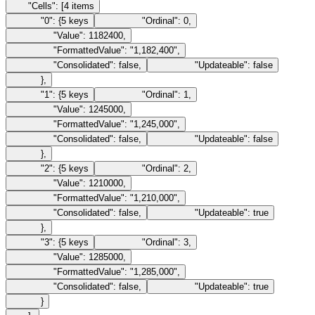
"Cells"
:
[
4
items
"0"
:
{
5
keys
"Ordinal"
:
0
,
"Value"
:
1182400
,
"FormattedValue"
:
"1,182,400"
,
"Consolidated"
:
false
,
"Updateable"
:
false
}
,
"1"
:
{
5
keys
"Ordinal"
:
1
,
"Value"
:
1245000
,
"FormattedValue"
:
"1,245,000"
,
"Consolidated"
:
false
,
"Updateable"
:
false
}
,
"2"
:
{
5
keys
"Ordinal"
:
2
,
"Value"
:
1210000
,
"FormattedValue"
:
"1,210,000"
,
"Consolidated"
:
false
,
"Updateable"
:
true
}
,
"3"
:
{
5
keys
"Ordinal"
:
3
,
"Value"
:
1285000
,
"FormattedValue"
:
"1,285,000"
,
"Consolidated"
:
false
,
"Updateable"
:
true
}