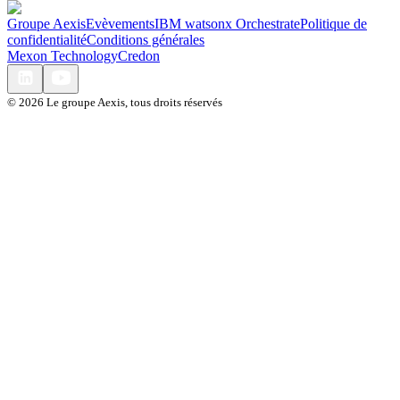
Groupe Aexis
Evèvements
IBM watsonx Orchestrate
Politique de
confidentialité
Conditions générales
Mexon Technology
Credon
©
2026
Le groupe Aexis, tous droits réservés