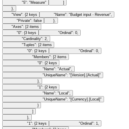
"5"
:
"Measure"
]
}
,
"View"
:
{
2
keys
"Name"
:
"Budget input - Revenue"
,
"Private"
:
false
}
,
"Axes"
:
[
2
items
"0"
:
{
3
keys
"Ordinal"
:
0
,
"Cardinality"
:
2
,
"Tuples"
:
[
2
items
"0"
:
{
2
keys
"Ordinal"
:
0
,
"Members"
:
[
2
items
"0"
:
{
2
keys
"Name"
:
"Actual"
,
"UniqueName"
:
"[Version].[Actual]"
}
,
"1"
:
{
2
keys
"Name"
:
"Local"
,
"UniqueName"
:
"[Currency].[Local]"
}
]
}
,
"1"
:
{
2
keys
"Ordinal"
:
1
,