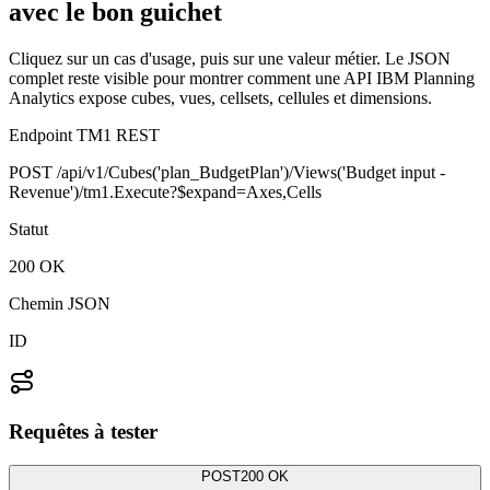
avec le bon guichet
Cliquez sur un cas d'usage, puis sur une valeur métier. Le JSON
complet reste visible pour montrer comment une API IBM Planning
Analytics expose cubes, vues, cellsets, cellules et dimensions.
Endpoint TM1 REST
POST
/api/v1/Cubes('plan_BudgetPlan')/Views('Budget input -
Revenue')/tm1.Execute?$expand=Axes,Cells
Statut
200
OK
Chemin JSON
ID
Requêtes à tester
POST
200
OK