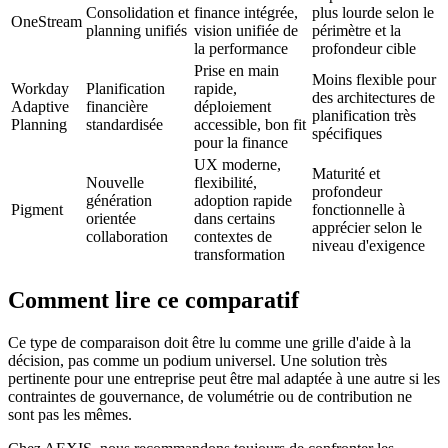
Consolidation et
finance intégrée,
plus lourde selon le
OneStream
planning unifiés
vision unifiée de
périmètre et la
la performance
profondeur cible
Prise en main
Moins flexible pour
Workday
Planification
rapide,
des architectures de
Adaptive
financière
déploiement
planification très
Planning
standardisée
accessible, bon fit
spécifiques
pour la finance
UX moderne,
Maturité et
Nouvelle
flexibilité,
profondeur
génération
adoption rapide
Pigment
fonctionnelle à
orientée
dans certains
apprécier selon le
collaboration
contextes de
niveau d'exigence
transformation
Comment lire ce comparatif
Ce type de comparaison doit être lu comme une grille d'aide à la
décision, pas comme un podium universel. Une solution très
pertinente pour une entreprise peut être mal adaptée à une autre si les
contraintes de gouvernance, de volumétrie ou de contribution ne
sont pas les mêmes.