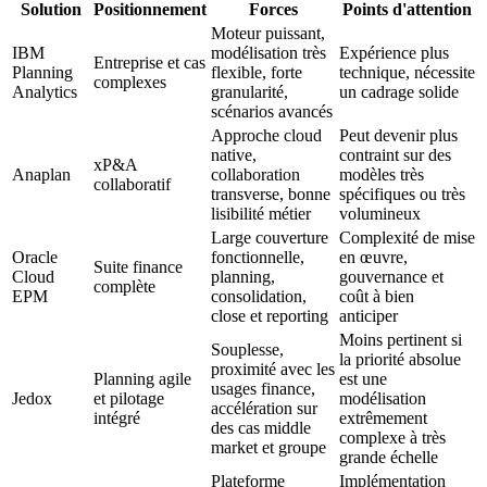
Solution
Positionnement
Forces
Points d'attention
Moteur puissant,
IBM
modélisation très
Expérience plus
Entreprise et cas
Planning
flexible, forte
technique, nécessite
complexes
Analytics
granularité,
un cadrage solide
scénarios avancés
Approche cloud
Peut devenir plus
native,
contraint sur des
xP&A
Anaplan
collaboration
modèles très
collaboratif
transverse, bonne
spécifiques ou très
lisibilité métier
volumineux
Large couverture
Complexité de mise
Oracle
fonctionnelle,
en œuvre,
Suite finance
Cloud
planning,
gouvernance et
complète
EPM
consolidation,
coût à bien
close et reporting
anticiper
Moins pertinent si
Souplesse,
la priorité absolue
proximité avec les
Planning agile
est une
usages finance,
Jedox
et pilotage
modélisation
accélération sur
intégré
extrêmement
des cas middle
complexe à très
market et groupe
grande échelle
Plateforme
Implémentation