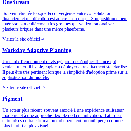
OneStream
Souvent étudiée lorsque la convergence entre consolidation
financière et planification est au cœur du projet. Son positionnement
intéresse particulièrement les groupes qui veulent rationaliser
plusieurs briques dans une même plateforme.
Visiter le site officiel ->
Workday Adaptive Planning
Un choix fréquemment envisagé pour des équipes finance qui
veulent un outil lisible, rapide à déployer et relativement standardisé.
Il peut être très pertinent lorsque la simplicité d'adoption prime sur la
sophistication du modèle.
Visiter le site officiel ->
Pigment
Un acteur plus récent, souvent associé à une expérience utilisateur
moderne et à une approche flexible de la planification. Il attire les
entreprises en transformation qui cherchent un outil perçu comme
plus intuitif et plus visuel.